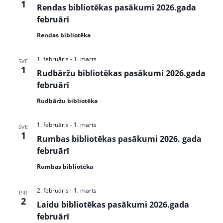
1
s
Rendas bibliotēkas pasākumi 2026.gada
februārī
N
Rendas bibliotēka
a
v
1. februāris
-
1. marts
SVE
1
Rudbāržu bibliotēkas pasākumi 2026.gada
i
februārī
g
Rudbāržu bibliotēka
a
1. februāris
-
1. marts
t
SVE
1
Rumbas bibliotēkas pasākumi 2026. gada
i
februārī
o
Rumbas bibliotēka
n
2. februāris
-
1. marts
PIR
2
Laidu bibliotēkas pasākumi 2026.gada
februārī