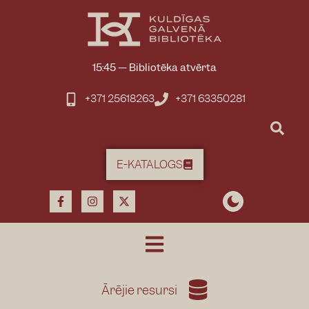
15:45
—
Bibliotēka atvērta
+371 25618263
+371 63350281
E-KATALOGS
Ārējie resursi