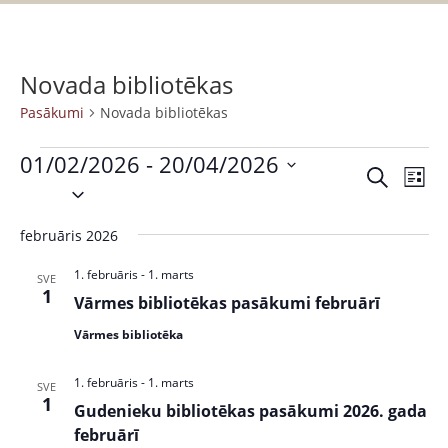
Novada bibliotēkas
Pasākumi
Novada bibliotēkas
01/02/2026
 - 
20/04/2026
P
P
M
S
S
a
e
a
a
e
k
s
r
februāris 2026
s
l
l
ā
a
ē
e
k
k
1. februāris
-
1. marts
ā
SVE
t
c
1
s
u
Vārmes bibliotēkas pasākumi februārī
k
t
t
m
Vārmes bibliotēka
s
d
u
s
a
V
m
1. februāris
-
1. marts
SVE
t
i
1
Gudenieku bibliotēkas pasākumi 2026. gada
i
e
e
februārī
.