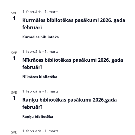
w
S
s
e
1. februāris
-
1. marts
SVE
N
1
Kurmāles bibliotēkas pasākumi 2026. gada
a
a
februārī
v
r
i
Kurmāles bibliotēka
c
g
1. februāris
-
1. marts
a
SVE
h
1
Nīkrāces bibliotēkas pasākumi 2026. gada
t
a
februārī
i
n
o
Nīkrāces bibliotēka
n
d
1. februāris
-
1. marts
SVE
V
1
Raņķu bibliotēkas pasākumi 2026.gada
i
februārī
Raņķu bibliotēka
e
w
1. februāris
-
1. marts
SVE