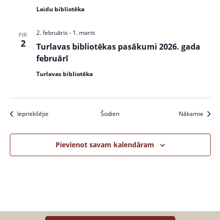
Laidu bibliotēka
2. februāris
-
1. marts
PIR
2
Turlavas bibliotēkas pasākumi 2026. gada
februārī
Turlavas bibliotēka
Pasākumi
Pasāk
Iepriekšējie
Šodien
Nākamie
Pievienot savam kalendāram