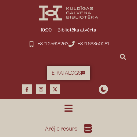
10:00
—
Bibliotēka atvērta
+371 25618263
+371 63350281
E-KATALOGS
Ārējie resursi