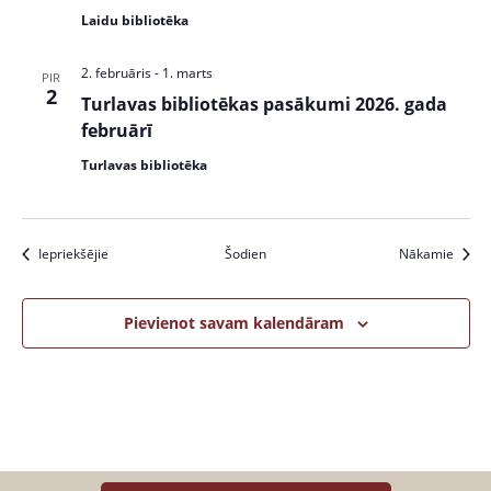
Laidu bibliotēka
2. februāris
-
1. marts
PIR
2
Turlavas bibliotēkas pasākumi 2026. gada
februārī
Turlavas bibliotēka
Pasākumi
Pasāk
Iepriekšējie
Šodien
Nākamie
Pievienot savam kalendāram