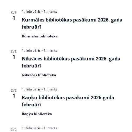
w
S
s
e
1. februāris
-
1. marts
SVE
N
1
Kurmāles bibliotēkas pasākumi 2026. gada
a
a
februārī
v
r
i
Kurmāles bibliotēka
c
g
1. februāris
-
1. marts
a
SVE
h
1
Nīkrāces bibliotēkas pasākumi 2026. gada
t
a
februārī
i
n
o
Nīkrāces bibliotēka
n
d
1. februāris
-
1. marts
SVE
V
1
Raņķu bibliotēkas pasākumi 2026.gada
i
februārī
Raņķu bibliotēka
e
w
1. februāris
-
1. marts
SVE