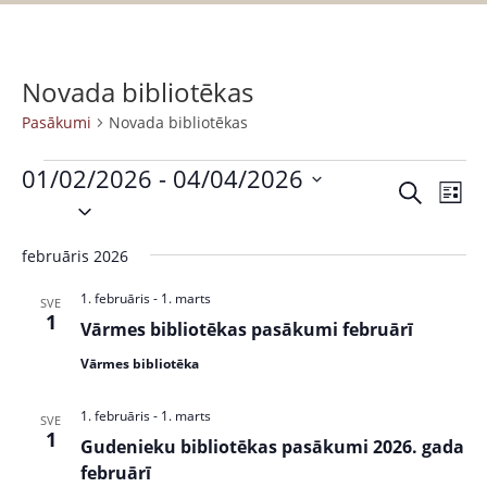
Novada bibliotēkas
Pasākumi
Novada bibliotēkas
01/02/2026
 - 
04/04/2026
P
P
M
S
S
a
e
a
a
e
k
s
r
februāris 2026
s
l
l
ā
a
ē
e
k
k
1. februāris
-
1. marts
ā
SVE
t
c
1
s
u
Vārmes bibliotēkas pasākumi februārī
k
t
t
m
Vārmes bibliotēka
s
d
u
s
a
V
m
1. februāris
-
1. marts
SVE
t
i
1
Gudenieku bibliotēkas pasākumi 2026. gada
i
e
e
februārī
.