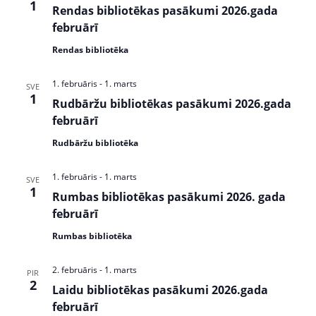
1
s
Rendas bibliotēkas pasākumi 2026.gada
februārī
N
Rendas bibliotēka
a
v
1. februāris
-
1. marts
SVE
1
Rudbāržu bibliotēkas pasākumi 2026.gada
i
februārī
g
Rudbāržu bibliotēka
a
1. februāris
-
1. marts
t
SVE
1
Rumbas bibliotēkas pasākumi 2026. gada
i
februārī
o
Rumbas bibliotēka
n
2. februāris
-
1. marts
PIR
2
Laidu bibliotēkas pasākumi 2026.gada
februārī