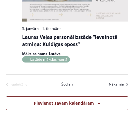
w
S
s
e
N
a
a
5. janvāris
-
1. februāris
v
r
Lauras Veļas personālizstāde “Ievainotā
i
c
atmiņa: Kuldīgas eposs”
g
a
h
Mākslas nams 1.stāvs
t
Izstāde mākslas namā
a
i
n
o
n
Pasāk
Šodien
Nākamie
d
Iepriekšējie
Pasākumi
V
Pievienot savam kalendāram
i
e
w