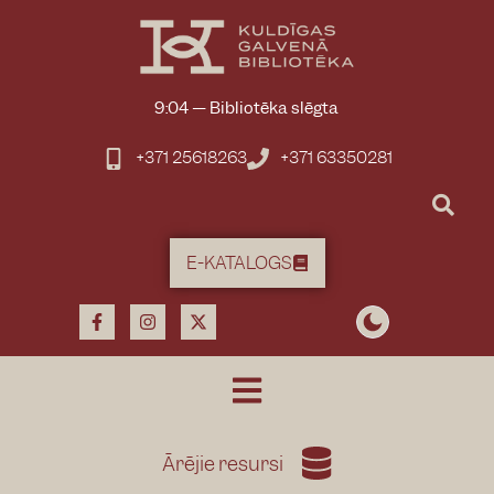
9:04
—
Bibliotēka slēgta
+371 25618263
+371 63350281
E-KATALOGS
Ārējie resursi