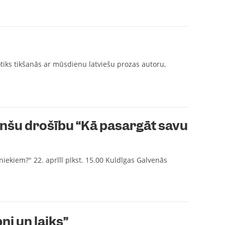
otiks tikšanās ar mūsdienu latviešu prozas autoru,
anšu drošību “Kā pasargāt savu
ekiem?" 22. aprīlī plkst. 15.00 Kuldīgas Galvenās
ņi un laiks”