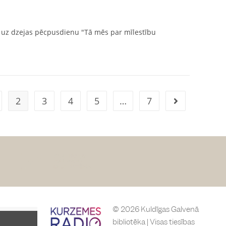
a uz dzejas pēcpusdienu "Tā mēs par mīlestību
2
3
4
5
…
7
© 2026 Kuldīgas Galvenā
bibliotēka | Visas tiesības