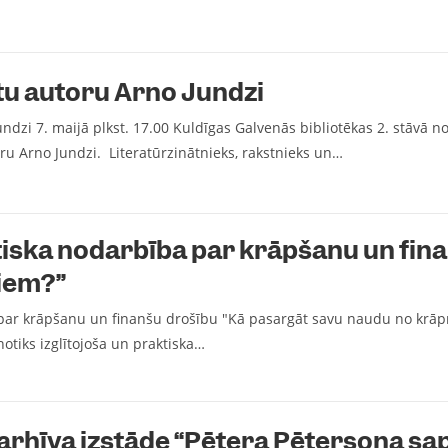
tu autoru Arno Jundzi
dzi 7. maijā plkst. 17.00 Kuldīgas Galvenās bibliotēkas 2. stāvā n
toru Arno Jundzi. Literatūrzinātnieks, rakstnieks un…
ktiska nodarbība par krāpšanu un fin
iem?”
 par krāpšanu un finanšu drošību "Kā pasargāt savu naudu no krāpni
otiks izglītojoša un praktiska…
arhīva izstāde “Pētera Pētersona sap