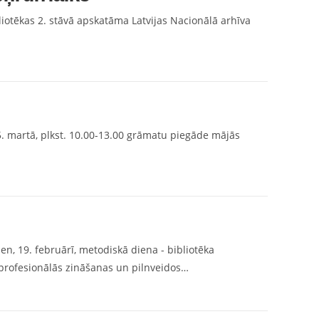
liotēkas 2. stāvā apskatāma Latvijas Nacionālā arhīva
. martā, plkst. 10.00-13.00 grāmatu piegāde mājās
…
n, 19. februārī, metodiskā diena - bibliotēka
 profesionālās zināšanas un pilnveidos…