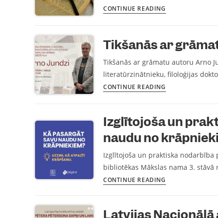
CONTINUE READING
Tikšanās ar grāma
Tikšanās ar grāmatu autoru Arno Jun
literatūrzinātnieku, filoloģijas dok
CONTINUE READING
Izglītojoša un pra
naudu no krāpniek
Izglītojoša un praktiska nodarbība
bibliotēkas Mākslas nama 3. stāvā n
CONTINUE READING
Latvijas Nacionālā 