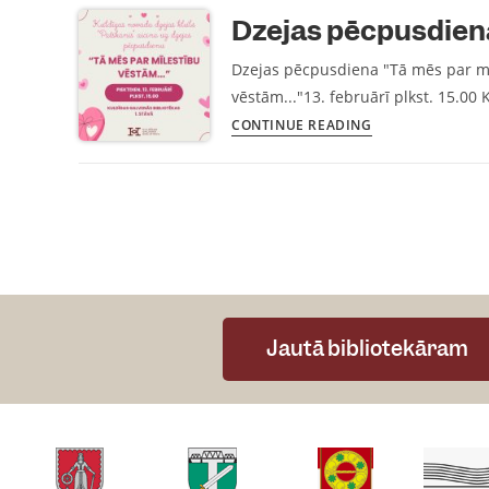
Dzejas pēcpusdiena
Dzejas pēcpusdiena "Tā mēs par mī
vēstām..."13. februārī plkst. 15.00
CONTINUE READING
Jautā bibliotekāram