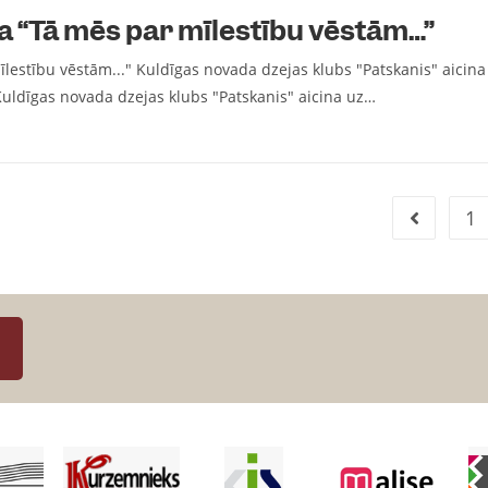
 “Tā mēs par mīlestību vēstām…”
lestību vēstām..." Kuldīgas novada dzejas klubs "Patskanis" aicin
 Kuldīgas novada dzejas klubs "Patskanis" aicina uz…
1