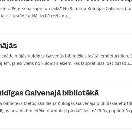
Pētera Pētersona sapņi un laiks" No 9. marta Kuldīgas Galvenās bib
aiks".Izstāde atklāj izcilā režisora,…
mājās
gāde mājās Kuldīgas Galvenās bibliotēkas lasītājiemCeturtdien, 5
ājiem. Ja esi viens no kuldīdzniekiem, kas labprāt lasa, bet dažādu
ldīgas Galvenajā bibliotēkā
 bibliotēkā Metodiskā diena Kuldīgas Galvenajā bibliotēkāCeturtdie
dīgas novada bibliotēku darbinieki piedalīsies mācībās, papildinās