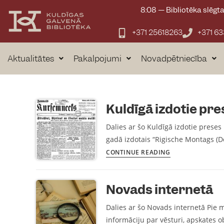
content
8:08
—
Bibliotēka slēgt
+371 25618263
+371 6
Aktualitātes
Pakalpojumi
Novadpētniecība
Kuldīgā izdotie pr
Dalies ar šo Kuldīgā izdotie preses
gadā izdotais “Rigische Montags (D
CONTINUE READING
Novads internetā
Dalies ar šo Novads internetā Pie 
informāciju par vēsturi, apskates 