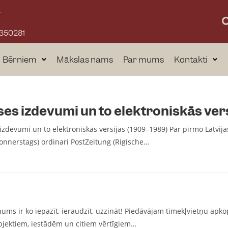
a
3350281
Bērniem
Mākslas nams
Par mums
Kontakti
eses izdevumi un to elektroniskās ve
 izdevumi un to elektroniskās versijas (1909–1989) Par pirmo Latvija
onnerstags) ordinari PostZeitung (Rigische…
mums ir ko iepazīt, ieraudzīt, uzzināt! Piedāvājam tīmekļvietņu apk
objektiem, iestādēm un citiem vērtīgiem…